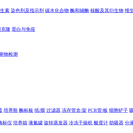
生素
染色剂及指示剂
碳水化合物
酶和辅酶
核酸及其衍生物
维
因克隆
蛋白与免疫
谢物检测
皿
培养瓶
酶标板
纸/膜
过滤器
冻存管盒/架
PCR管/板
细胞铲子
酶标仪
培养箱
液氮罐
旋转蒸发器
冷冻干燥机
酸度计
助吸器
分