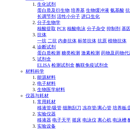
生化试剂
蛋白质及衍生物
培养基
生物缓冲液
氨基酸
抗
长调节剂
活性小分子
进口生化
分子生物学
核酸提取
PCR
核酸电泳
分子杂交
抑制剂
基
抗体
一抗
二抗
内参抗体
标签抗体
抗原
植物抗体
诊断试剂
蛋白质检测
糖类检测
激素检测
药物及药物代
试剂盒
ELISA
检测试剂盒
酶联免疫试剂盒
材料科学
能源材料
电子材料
生物医学材料
仪器与耗材
常用耗材
移液管/吸管
细胞刮刀
冻存管/离心管
培养板/
实验仪器
移液器
电子天平
摇床
电泳仪
离心机
电泳槽
实验设备