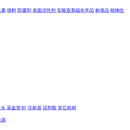
生素
填料
防腐剂
表面活性剂
实验室基础化学品
标准品
植物生
吸头
采血管/针
注射器
试剂瓶
其它耗材
液器