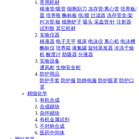
常用耗材
移液管/吸管
细胞刮刀
冻存管/离心管
培养板/
皿
培养瓶
酶标板
纸/膜
过滤器
冻存管盒/架
PCR管/板
细胞铲子
吸头
采血管/针
注射器
试剂瓶
其它耗材
实验仪器
移液器
电子天平
摇床
电泳仪
离心机
电泳槽
酶标仪
培养箱
液氮罐
旋转蒸发器
冷冻干燥
机
酸度计
助吸器
分液器
实验设备
通风柜
生物安全柜
防护用品
防护手套
防护服
防静电服
防护眼罩
防护口
罩
精细化学
有机合成
合成砌块
杂环砌块
有机金属试剂
不对称合成
医药中间体