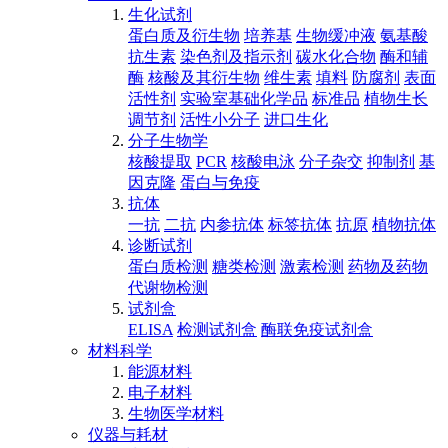
生化试剂
蛋白质及衍生物
培养基
生物缓冲液
氨基酸
抗生素
染色剂及指示剂
碳水化合物
酶和辅
酶
核酸及其衍生物
维生素
填料
防腐剂
表面
活性剂
实验室基础化学品
标准品
植物生长
调节剂
活性小分子
进口生化
分子生物学
核酸提取
PCR
核酸电泳
分子杂交
抑制剂
基
因克隆
蛋白与免疫
抗体
一抗
二抗
内参抗体
标签抗体
抗原
植物抗体
诊断试剂
蛋白质检测
糖类检测
激素检测
药物及药物
代谢物检测
试剂盒
ELISA
检测试剂盒
酶联免疫试剂盒
材料科学
能源材料
电子材料
生物医学材料
仪器与耗材