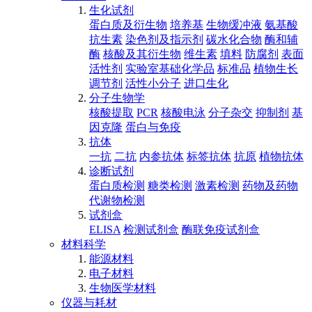
生化试剂
蛋白质及衍生物
培养基
生物缓冲液
氨基酸
抗生素
染色剂及指示剂
碳水化合物
酶和辅
酶
核酸及其衍生物
维生素
填料
防腐剂
表面
活性剂
实验室基础化学品
标准品
植物生长
调节剂
活性小分子
进口生化
分子生物学
核酸提取
PCR
核酸电泳
分子杂交
抑制剂
基
因克隆
蛋白与免疫
抗体
一抗
二抗
内参抗体
标签抗体
抗原
植物抗体
诊断试剂
蛋白质检测
糖类检测
激素检测
药物及药物
代谢物检测
试剂盒
ELISA
检测试剂盒
酶联免疫试剂盒
材料科学
能源材料
电子材料
生物医学材料
仪器与耗材