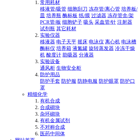
常用耗材
移液管/吸管
细胞刮刀
冻存管/离心管
培养板/
皿
培养瓶
酶标板
纸/膜
过滤器
冻存管盒/架
PCR管/板
细胞铲子
吸头
采血管/针
注射器
试剂瓶
其它耗材
实验仪器
移液器
电子天平
摇床
电泳仪
离心机
电泳槽
酶标仪
培养箱
液氮罐
旋转蒸发器
冷冻干燥
机
酸度计
助吸器
分液器
实验设备
通风柜
生物安全柜
防护用品
防护手套
防护服
防静电服
防护眼罩
防护口
罩
精细化学
有机合成
合成砌块
杂环砌块
有机金属试剂
不对称合成
医药中间体