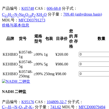
产品编号：
K05748
CAS：
606-68-8
分子式：
.
C
H
N
Na
O
P
XH
O
分子量：
709.40 (anhydrous basis)
21
27
7
2
14
2
2
MDL号：
MFCD03791273
价格与基本信息
您
规格
的
库
品牌
货号
包装
目录价
数量
型号
价
存
格
K05748-
KEHBIO
≥99%
1g
¥269.00
1g
K05748-
KEHBIO
≥99%
5g
¥986.00
5g
K05748-
KEHBIO
≥99%
250mg
¥98.00
250mg
NADH 二钾盐
产品编号：
K95176
CAS：
104809-32-7
分子式：
C
H
N
O
P
K
分子量：
741.62
MDL号：
MFCD00079494
21
27
7
14
2
2