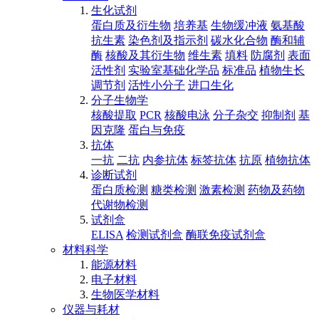
生化试剂
蛋白质及衍生物
培养基
生物缓冲液
氨基酸
抗生素
染色剂及指示剂
碳水化合物
酶和辅
酶
核酸及其衍生物
维生素
填料
防腐剂
表面
活性剂
实验室基础化学品
标准品
植物生长
调节剂
活性小分子
进口生化
分子生物学
核酸提取
PCR
核酸电泳
分子杂交
抑制剂
基
因克隆
蛋白与免疫
抗体
一抗
二抗
内参抗体
标签抗体
抗原
植物抗体
诊断试剂
蛋白质检测
糖类检测
激素检测
药物及药物
代谢物检测
试剂盒
ELISA
检测试剂盒
酶联免疫试剂盒
材料科学
能源材料
电子材料
生物医学材料
仪器与耗材