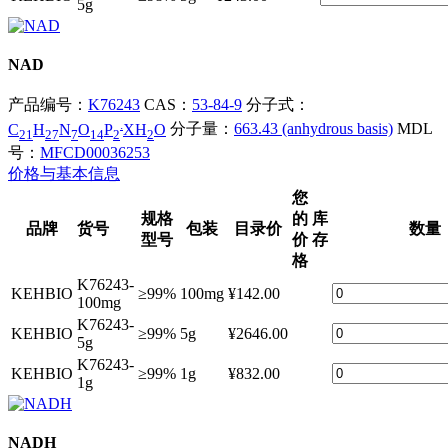
5g
NAD
产品编号：
K76243
CAS：
53-84-9
分子式：
.
C
H
N
O
P
XH
O
分子量：
663.43 (anhydrous basis)
MDL
21
27
7
14
2
2
号：
MFCD00036253
价格与基本信息
您
规格
的
库
品牌
货号
包装
目录价
数量
型号
价
存
格
K76243-
KEHBIO
≥99%
100mg
¥142.00
100mg
K76243-
KEHBIO
≥99%
5g
¥2646.00
5g
K76243-
KEHBIO
≥99%
1g
¥832.00
1g
NADH