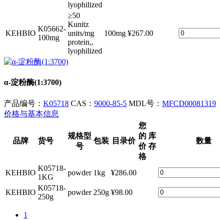
lyophilized
≥50
Kunitz
K05662-
KEHBIO
units/mg
100mg
¥267.00
100mg
protein,,
lyophilized
α-淀粉酶(1:3700)
产品编号：
K05718
CAS：
9000-85-5
MDL号：
MFCD00081319
价格与基本信息
您
规格型
的
库
品牌
货号
包装
目录价
数量
号
价
存
格
K05718-
KEHBIO
powder
1kg
¥286.00
1KG
K05718-
KEHBIO
powder
250g
¥98.00
250g
1
2