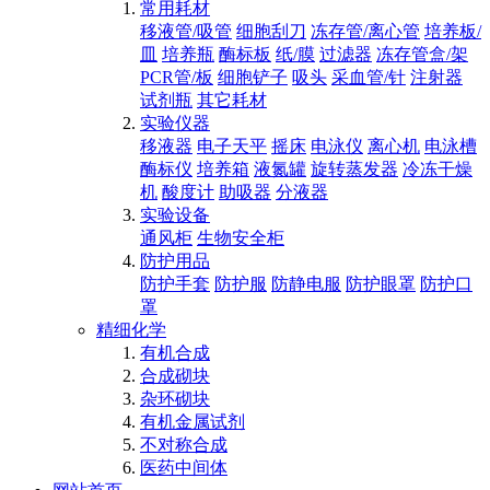
常用耗材
移液管/吸管
细胞刮刀
冻存管/离心管
培养板/
皿
培养瓶
酶标板
纸/膜
过滤器
冻存管盒/架
PCR管/板
细胞铲子
吸头
采血管/针
注射器
试剂瓶
其它耗材
实验仪器
移液器
电子天平
摇床
电泳仪
离心机
电泳槽
酶标仪
培养箱
液氮罐
旋转蒸发器
冷冻干燥
机
酸度计
助吸器
分液器
实验设备
通风柜
生物安全柜
防护用品
防护手套
防护服
防静电服
防护眼罩
防护口
罩
精细化学
有机合成
合成砌块
杂环砌块
有机金属试剂
不对称合成
医药中间体