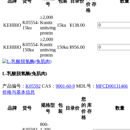
品牌
货号
包装
目录价
数量
号
价
存
格
≥2,000
K05554-
Kunitz
KEHBIO
15ku
¥138.00
15ku
units/mg
protein
≥2,000
K05554-
Kunitz
KEHBIO
150ku
¥956.00
150ku
units/mg
protein
L-乳酸脱氢酶(兔肌肉)
产品编号：
K05592
CAS：
9001-60-9
MDL号：
MFCD00131466
价格与基本信息
您
规格型
包
的
库
品牌
货号
目录价
数量
号
装
价
存
格
800-
K05592-
1,200