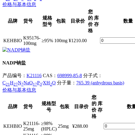
价格与基本信息
您
规格
的
库
品牌
货号
包装
目录价
数量
型号
价
存
格
K95176-
KEHBIO
≥95%
100mg
¥1210.00
100mg
NADP钠盐
产品编号：
K21116
CAS：
698999-85-8
分子式：
.
C
H
N
NaO
P
XH
O
分子量：
765.39 (anhydrous basis)
21
27
7
17
3
2
价格与基本信息
您
规格型
的
库
品牌
货号
包装
目录价
数
号
价
存
格
K21116-
≥98%
KEHBIO
25mg
¥288.00
25mg
(HPLC)
K21116-
≥98%