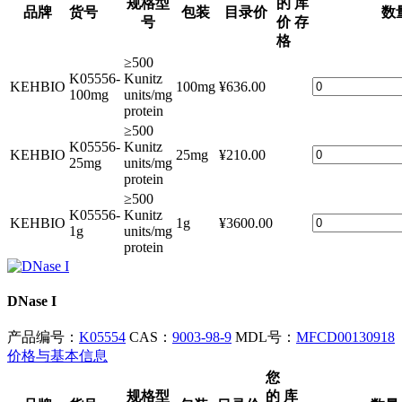
规格型
的
库
品牌
货号
包装
目录价
数
号
价
存
格
≥500
K05556-
Kunitz
KEHBIO
100mg
¥636.00
100mg
units/mg
protein
≥500
K05556-
Kunitz
KEHBIO
25mg
¥210.00
25mg
units/mg
protein
≥500
K05556-
Kunitz
KEHBIO
1g
¥3600.00
1g
units/mg
protein
DNase I
产品编号：
K05554
CAS：
9003-98-9
MDL号：
MFCD00130918
价格与基本信息
您
规格型
的
库