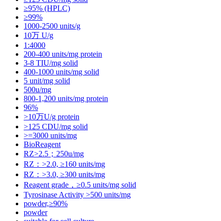
≥95% (HPLC)
≥99%
1000-2500 units/g
10万 U/g
1:4000
200-400 units/mg protein
3-8 TIU/mg solid
400-1000 units/mg solid
5 unit/mg solid
500u/mg
800-1,200 units/mg protein
96%
>10万U/g protein
>125 CDU/mg solid
>=3000 units/mg
BioReagent
RZ>2.5；250u/mg
RZ：>2.0, ≥160 units/mg
RZ：>3.0, ≥300 units/mg
Reagent grade，≥0.5 units/mg solid
Tyrosinase Activity >500 units/mg
powder,≥90%
powder