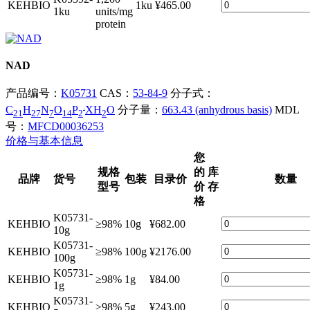
KEHBIO
1ku
¥465.00
1ku
units/mg
protein
NAD
产品编号：
K05731
CAS：
53-84-9
分子式：
.
C
H
N
O
P
XH
O
分子量：
663.43 (anhydrous basis)
MDL
21
27
7
14
2
2
号：
MFCD00036253
价格与基本信息
您
规格
的
库
品牌
货号
包装
目录价
数量
型号
价
存
格
K05731-
KEHBIO
≥98%
10g
¥682.00
10g
K05731-
KEHBIO
≥98%
100g
¥2176.00
100g
K05731-
KEHBIO
≥98%
1g
¥84.00
1g
K05731-
KEHBIO
≥98%
5g
¥243.00