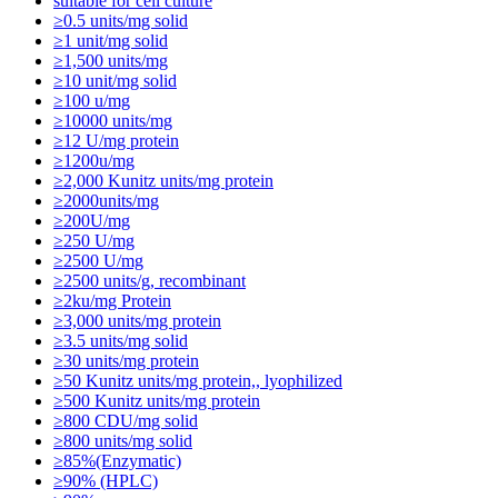
suitable for cell culture
≥0.5 units/mg solid
≥1 unit/mg solid
≥1,500 units/mg
≥10 unit/mg solid
≥100 u/mg
≥10000 units/mg
≥12 U/mg protein
≥1200u/mg
≥2,000 Kunitz units/mg protein
≥2000units/mg
≥200U/mg
≥250 U/mg
≥2500 U/mg
≥2500 units/g, recombinant
≥2ku/mg Protein
≥3,000 units/mg protein
≥3.5 units/mg solid
≥30 units/mg protein
≥50 Kunitz units/mg protein,, lyophilized
≥500 Kunitz units/mg protein
≥800 CDU/mg solid
≥800 units/mg solid
≥85%(Enzymatic)
≥90% (HPLC)