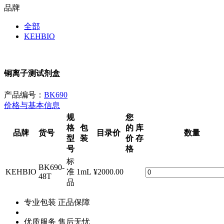
品牌
全部
KEHBIO
铜离子测试剂盒
产品编号：
BK690
价格与基本信息
规
您
格
包
的
库
品牌
货号
目录价
数量
型
装
价
存
号
格
标
BK690-
KEHBIO
准
1mL
¥2000.00
48T
品
专业包装 正品保障
优质服务 售后无忧