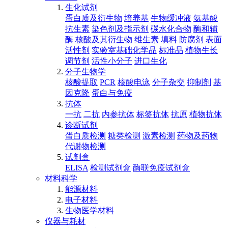
生化试剂
蛋白质及衍生物
培养基
生物缓冲液
氨基酸
抗生素
染色剂及指示剂
碳水化合物
酶和辅
酶
核酸及其衍生物
维生素
填料
防腐剂
表面
活性剂
实验室基础化学品
标准品
植物生长
调节剂
活性小分子
进口生化
分子生物学
核酸提取
PCR
核酸电泳
分子杂交
抑制剂
基
因克隆
蛋白与免疫
抗体
一抗
二抗
内参抗体
标签抗体
抗原
植物抗体
诊断试剂
蛋白质检测
糖类检测
激素检测
药物及药物
代谢物检测
试剂盒
ELISA
检测试剂盒
酶联免疫试剂盒
材料科学
能源材料
电子材料
生物医学材料
仪器与耗材