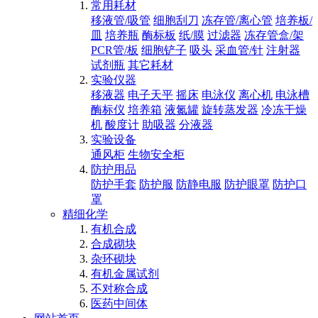
常用耗材
移液管/吸管
细胞刮刀
冻存管/离心管
培养板/
皿
培养瓶
酶标板
纸/膜
过滤器
冻存管盒/架
PCR管/板
细胞铲子
吸头
采血管/针
注射器
试剂瓶
其它耗材
实验仪器
移液器
电子天平
摇床
电泳仪
离心机
电泳槽
酶标仪
培养箱
液氮罐
旋转蒸发器
冷冻干燥
机
酸度计
助吸器
分液器
实验设备
通风柜
生物安全柜
防护用品
防护手套
防护服
防静电服
防护眼罩
防护口
罩
精细化学
有机合成
合成砌块
杂环砌块
有机金属试剂
不对称合成
医药中间体