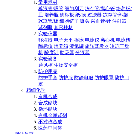
常用耗材
移液管/吸管
细胞刮刀
冻存管/离心管
培养板/
皿
培养瓶
酶标板
纸/膜
过滤器
冻存管盒/架
PCR管/板
细胞铲子
吸头
采血管/针
注射器
试剂瓶
其它耗材
实验仪器
移液器
电子天平
摇床
电泳仪
离心机
电泳槽
酶标仪
培养箱
液氮罐
旋转蒸发器
冷冻干燥
机
酸度计
助吸器
分液器
实验设备
通风柜
生物安全柜
防护用品
防护手套
防护服
防静电服
防护眼罩
防护口
罩
精细化学
有机合成
合成砌块
杂环砌块
有机金属试剂
不对称合成
医药中间体