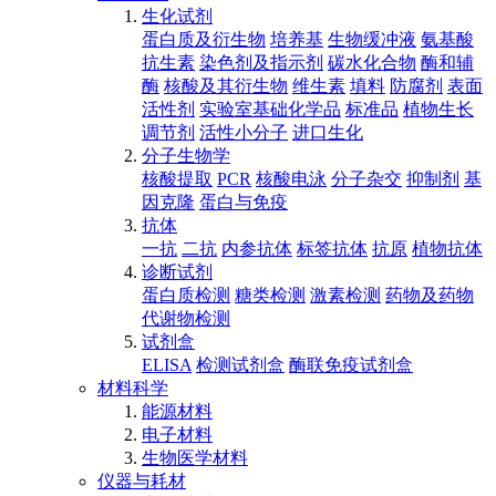
生化试剂
蛋白质及衍生物
培养基
生物缓冲液
氨基酸
抗生素
染色剂及指示剂
碳水化合物
酶和辅
酶
核酸及其衍生物
维生素
填料
防腐剂
表面
活性剂
实验室基础化学品
标准品
植物生长
调节剂
活性小分子
进口生化
分子生物学
核酸提取
PCR
核酸电泳
分子杂交
抑制剂
基
因克隆
蛋白与免疫
抗体
一抗
二抗
内参抗体
标签抗体
抗原
植物抗体
诊断试剂
蛋白质检测
糖类检测
激素检测
药物及药物
代谢物检测
试剂盒
ELISA
检测试剂盒
酶联免疫试剂盒
材料科学
能源材料
电子材料
生物医学材料
仪器与耗材